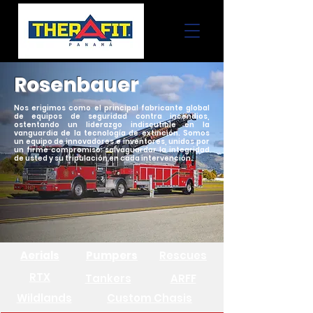
Rosenbauer
Nos erigimos como el principal fabricante global
de equipos de seguridad contra incendios,
ostentando un liderazgo indiscutible en la
vanguardia de la tecnología de extinción. Somos
un equipo de innovadores e inventores, unidos por
un firme compromiso: salvaguardar la integridad
de usted y su tripulación en cada intervención.
Aerials
Pumpers
Rescues
RTX
Tankers
ARFF
Wildlands
Custom Chasis