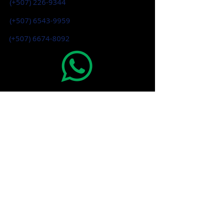
(+507)
226-9344
(+507)
6543-9959
(+507)
6674-8092
¡Habla con Nosotros!
Correos
gerencia@therafit.com.pa
Contáctenos
Nombre y Apellido
Telefono