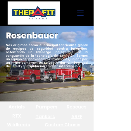
Rosenbauer
Nos erigimos como el principal fabricante global
de equipos de seguridad contra incendios,
ostentando un liderazgo indiscutible en la
vanguardia de la tecnología de extinción. Somos
un equipo de innovadores e inventores, unidos por
un firme compromiso: salvaguardar la integridad
de usted y su tripulación en cada intervención.
Aerials
Pumpers
Rescues
RTX
Tankers
ARFF
Wildlands
Custom Chasis