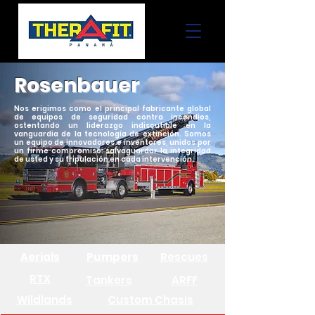
Rosenbauer
Nos erigimos como el principal fabricante global
de equipos de seguridad contra incendios,
ostentando un liderazgo indiscutible en la
vanguardia de la tecnología de extinción. Somos
un equipo de innovadores e inventores, unidos por
un firme compromiso: salvaguardar la integridad
de usted y su tripulación en cada intervención.
Aerials
Pumpers
Rescues
RTX
Tankers
ARFF
Wildlands
Custom Chasis