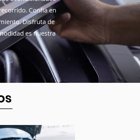
recorrido. Confía en
iento. Disfruta de
omodidad es nuestra
os