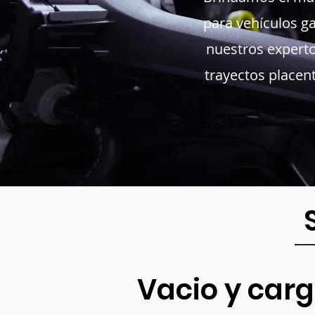
para vehículos ga
nuestros expert
trayectos placen
Vacio y car