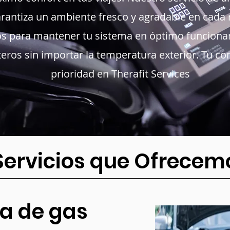
rantiza un ambiente fresco y agradable en cada 
os para mantener tu sistema en óptimo funcionam
teros sin importar la temperatura exterior. Tu c
prioridad en Therafit Services
Servicios que Ofrecem
ga de gas