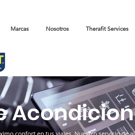
Marcas
Nosotros
Therafit Services
¿Quienes Somos?
Servicios
Cl
re Acondicio
imo confort en tus viajes. Nuestro servicio de a