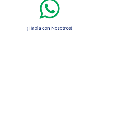
¡Habla con Nosotros!
Correos
gerencia@therafit.com.pa
Contáctenos
Nombre y Apellido
Telefono
Email
Empresa