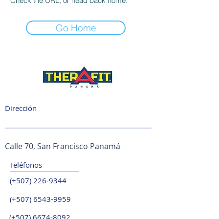
Check the URL, or head back home.
Go Home
Dirección
Calle 70, San Francisco Panamá
Teléfonos
(+507)
226-9344
(+507)
6543-9959
(+507)
6674-8092