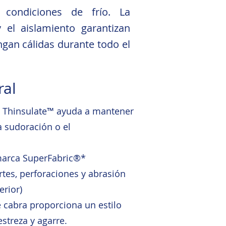
 condiciones de frío. La
y el aislamiento garantizan
an cálidas durante todo el
ral
C40 Thinsulate™ ayuda a mantener
a sudoración o el
marca SuperFabric®*
rtes, perforaciones y abrasión
erior)
 cabra proporciona un estilo
streza y agarre.