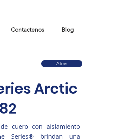
Contactenos
Blog
Atras
ries Arctic
082
 de cuero con aislamiento
me Series® brindan una